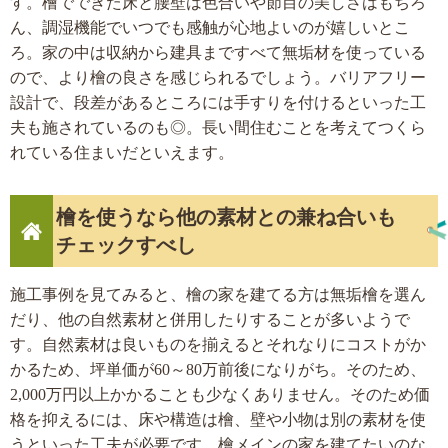
す。檜でできた床と腰壁は色合いや節目の美しさはもちろ
ん、調湿機能でいつでも感触が心地よいのが嬉しいとこ
ろ。家の中は収納から建具まですべて無垢材を使っている
ので、より檜の良さを感じられるでしょう。バリアフリー
設計で、段差があるところには手すりを付けるといった工
夫も施されているのも◎。長い間住むことを考えてつくら
れている住まいだといえます。
檜を使うなら他の素材との兼ね合いも
チェックすべし
施工事例を見てみると、檜の家を建てる方は無垢檜を選ん
だり、他の自然素材と併用したりすることが多いようで
す。自然素材は良いものを揃えるとそれなりにコストがか
かるため、坪単価が60～80万前後になりがち。そのため、
2,000万円以上かかることも少なくありません。そのため価
格を抑えるには、床や構造は檜、壁や小物は別の素材を使
うといった工夫が必要です。檜メインの家を建てたいのな