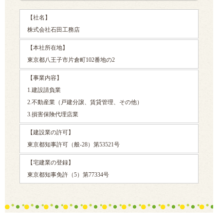
【社名】
株式会社石田工務店
【本社所在地】
東京都八王子市片倉町102番地の2
【事業内容】
1.建設請負業
2.不動産業（戸建分譲、賃貸管理、その他）
3.損害保険代理店業
【建設業の許可】
東京都知事許可（般-28）第53521号
【宅建業の登録】
東京都知事免許（5）第77334号