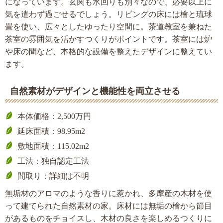
になっています。玄関も水回りも別々なので、必要以上に
気を遣わず過ごせるでしょう。リビングの床には檜と琉球
畳を使い、広々としたゆったり空間に。茶道教室を兼ねた
茶室の雰囲気を活かすつくりがポイントです。茶室には炉
や床の間など、本格的な設備を整えたデザインに整えてい
ます。
自然素材がデザインと機能性を両立させる
本体価格：2,500万円
延床面積：98.95m2
敷地面積：115.02m2
工法：独自認定工法
間取り：詳細は不明
無垢材のアロマのような香りに惹かれ、多摩産の木材を使
って建てられた自然素材の家。床材には無垢の檜から節目
があるものをチョイスし、木材の良さを楽しめるつくりに