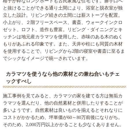
格子が粋なロングポートも古民家風な住宅です。勝手口へ
と抜けることができる通り土間により、浴室と脱衣室が独
立した設計。リビング続きの土間には薪ストーブを配置。
小上がり、２階フリースペース、書斎、ウォークインクロ
ゼット、ロフト、造作も豊富。リビング・ダイニングとキ
ッチンは地元産カラマツを使用した、赤味のある木のぬく
もりがあふれる印象です。また、天井や柱にも同質の木材
を使用することで、リビングから2階の寝室や書斎に至るま
でシックなイメージで統一されています。
カラマツを使うなら他の素材との兼ね合いもチェ
ックすべし
施工事例を見てみると、カラマツの家を建てる方は無垢カ
ラマツを選んだり、他の自然素材と併用したりすることが
多いようです。自然素材は良いものを揃えるとそれなりに
コストがかかるため、坪単価が60～80万前後になりがち。
そのため、2,000万円以上かかることも少なくありません。