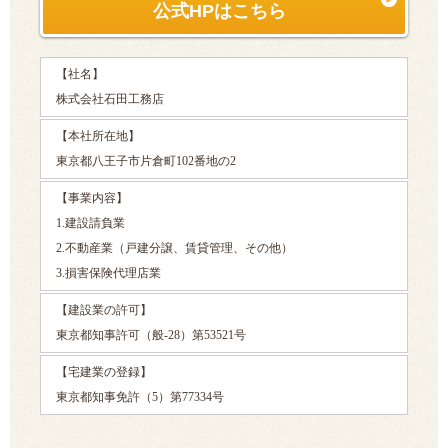
公式HPはこちら
【社名】
株式会社石田工務店
【本社所在地】
東京都八王子市片倉町102番地の2
【事業内容】
1.建設請負業
2.不動産業（戸建分譲、賃貸管理、その他）
3.損害保険代理店業
【建設業の許可】
東京都知事許可（般-28）第53521号
【宅建業の登録】
東京都知事免許（5）第77334号