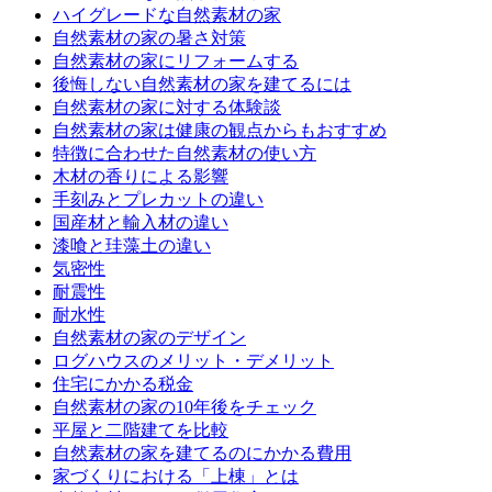
ハイグレードな自然素材の家
自然素材の家の暑さ対策
自然素材の家にリフォームする
後悔しない自然素材の家を建てるには
自然素材の家に対する体験談
自然素材の家は健康の観点からもおすすめ
特徴に合わせた自然素材の使い方
木材の香りによる影響
手刻みとプレカットの違い
国産材と輸入材の違い
漆喰と珪藻土の違い
気密性
耐震性
耐水性
自然素材の家のデザイン
ログハウスのメリット・デメリット
住宅にかかる税金
自然素材の家の10年後をチェック
平屋と二階建てを比較
自然素材の家を建てるのにかかる費用
家づくりにおける「上棟」とは