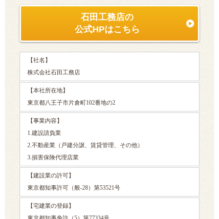
石田工務店の
公式HPはこちら
【社名】
株式会社石田工務店
【本社所在地】
東京都八王子市片倉町102番地の2
【事業内容】
1.建設請負業
2.不動産業（戸建分譲、賃貸管理、その他）
3.損害保険代理店業
【建設業の許可】
東京都知事許可（般-28）第53521号
【宅建業の登録】
東京都知事免許（5）第77334号