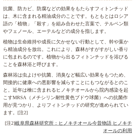
抗菌、防カビ、防腐などの効果をもたらすフィトンチッド
は、木に含まれる精油成分のことです。もともとはロシア
語の「植物」「殺す」を組み合わせた言葉で、テルペン類
やフェノール、エーテルなどの成分を指します。
植物は生命維持や成長に欠かせない行動として、幹や葉か
ら精油成分を放出。これにより、森林がすがすがしい香り
に包まれるのです。植物から出るフィトンチッドを浴びる
ことを森林浴と呼びます。
森林浴は虫よけや抗菌、消臭など幅広い効果をもつため、
間接的に健康への悪影響を減らすことにもつながるとのこ
と。近年は檜に含まれるヒノキチオールから院内感染を起
こすMRSA（メチシリン耐性黄色ブドウ球菌）への抗菌作
用が見つかり、よりフィトンチッドの研究が進められてい
ます。[注2]
[注2]
岐阜県森林研究所：ヒノキチオール今昔物語 ヒノキチ
オールの利用