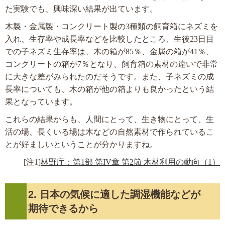
た実験でも、興味深い結果が出ています。
木製・金属製・コンクリート製の3種類の飼育箱にネズミを
入れ、生存率や成長率などを比較したところ、生後23日目
での子ネズミ生存率は、木の箱が85％、金属の箱が41％、
コンクリートの箱が7％となり、飼育箱の素材の違いで非常
に大きな差がみられたのだそうです。また、子ネズミの成
長率についても、木の箱が他の箱よりも良かったという結
果となっています。
これらの結果からも、人間にとって、生き物にとって、生
活の場、長くいる場は木などの自然素材で作られているこ
とが好ましいということが分かりますね。
[注1]
林野庁：第1部 第IV章 第2節 木材利用の動向（1）
2. 日本の気候に適した調湿機能などが
期待できるから