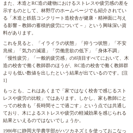
また、木造とRC造の建物におけるストレスや疲労感の差を
示すものとして、林野庁のホームページでも紹介されてい
る「木造と鉄筋コンクリート造校舎が健康・精神面に与え
る影響－教師の蓄積的疲労について－」という興味深い資
料があります。
これを見ると、「イライラの状態」「抑うつ状態」「不安
兆候」「気力の減退」「労働意欲の低下」「身体不調」
「慢性疲労」「一般的疲労感」の8項目すべてにおいて、木
造の校舎で働く教師群のほうが、RC造の校舎で働く教師群
よりも低い数値を出したという結果が出ているのです。[注
1]
もっとも、これはあくまで「家ではなく校舎で感じるスト
レスや疲労の比較」ではあります。しかし、家も教師にと
っての校舎も「長時間そこで過ごす」という点では共通し
ており、木によるストレスや疲労の軽減効果を感じられる
結果といえるのではないでしょうか。
1986年に静岡大学農学部がハツカネズミを使っておこなっ