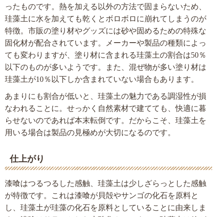
ったものです。熱を加える以外の方法で固まらないため、
珪藻土に水を加えても乾くとボロボロに崩れてしまうのが
特徴。市販の塗り材やグッズには砂や固めるための特殊な
固化材が配合されています。メーカーや製品の種類によっ
ても変わりますが、塗り材に含まれる珪藻土の割合は50％
以下のものが多いようです。また、混ぜ物が多い塗り材は
珪藻土が10％以下しか含まれていない場合もあります。
あまりにも割合が低いと、珪藻土の魅力である調湿性が損
なわれることに。せっかく自然素材で建てても、快適に暮
らせないのであれば本末転倒です。だからこそ、珪藻土を
用いる場合は製品の見極めが大切になるのです。
仕上がり
漆喰はつるつるした感触、珪藻土は少しざらっとした感触
が特徴です。これは漆喰が貝殻やサンゴの化石を原料と
し、珪藻土が珪藻の化石を原料としていることに由来しま