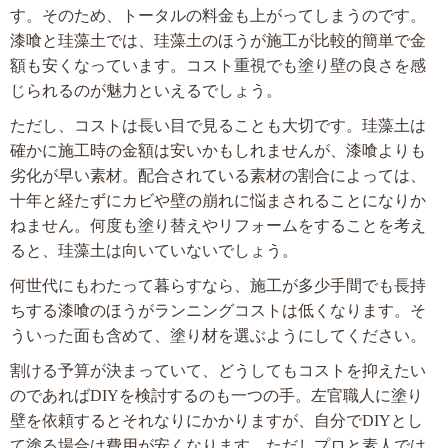
す。そのため、トータルの料金も上がってしまうのです。
漆喰と珪藻土では、珪藻土のほうが施工が比較的簡単で金
額も安くなっています。コスト重視でも塗り壁の良さを感
じられるのが魅力といえるでしょう。
ただし、コストは長い目で見ることも大切です。珪藻土は
確かに施工時の金額は安いかもしれませんが、漆喰よりも
劣化が早い素材。配合されている素材の割合によっては、
十年と経たずにカビや壁の崩れに悩まされることになりか
ねません。何度も塗り替えやリフォームをすることを考え
ると、珪藻土は向いていないでしょう。
何世代にもわたって暮らすなら、施工が多少手間でも長持
ちする漆喰のほうがランニングコストは低くなります。そ
ういった面も含めて、塗り材を選ぶようにしてください。
割ける予算が決まっていて、どうしてもコストを抑えたい
のであればDIYを検討するのも一つの手。左官職人に塗り
壁を依頼するとそれなりにかかりますが、自分でDIYとし
て塗る場合は費用が安くなります。ただしプロと素人では