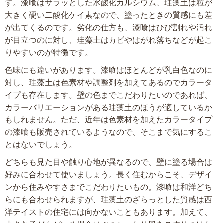
す。漆喰はサラッとした水酸化カルシウム、珪藻土は粒が
大きく硬い二酸化ケイ素なので、塗ったときの質感にも差
が出てくるのです。劣化の仕方も、漆喰はひび割れや汚れ
が目立つのに対し、珪藻土はカビやはがれ落ちなどが起こ
りやすいのが特徴です。
色味にも違いがあります。漆喰はほとんどが乳白色なのに
対し、珪藻土は色素材や調整剤を加えてあるのでカラータ
イプも存在します。壁の色までこだわりたいのであれば、
カラーバリエーションがある珪藻土のほうが適しているか
もしれません。ただ、近年は色素材を加えたカラータイプ
の漆喰も販売されているようなので、そこまで気にするこ
とはないでしょう。
どちらも見た目や触り心地が異なるので、壁に塗る場合は
好みに合わせて使いましょう。長く住むからこそ、デザイ
ンから住みやすさまでこだわりたいもの。漆喰は和洋どち
らにも合わせられますが、珪藻土のざらっとした質感は西
洋テイストの住宅には向かないこともあります。加えて、