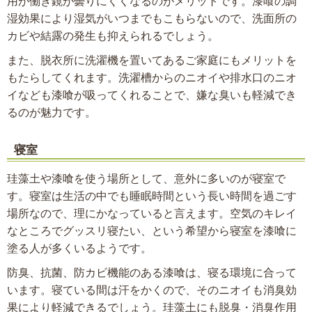
用が働き鏡が曇りにくくなるのがメリットです。漆喰の調
湿効果により湿気がいつまでもこもらないので、洗面所の
カビや結露の発生も抑えられるでしょう。
また、脱衣所に洗濯機を置いてあるご家庭にもメリットを
もたらしてくれます。洗濯槽からのニオイや排水口のニオ
イなども漆喰が吸ってくれることで、嫌な臭いも軽減でき
るのが魅力です。
寝室
珪藻土や漆喰を使う場所として、意外に多いのが寝室で
す。寝室は生活の中でも睡眠時間という長い時間を過ごす
場所なので、理にかなっていると言えます。空気のキレイ
なところでグッスリ寝たい、という希望から寝室を漆喰に
塗る人が多くいるようです。
防臭、抗菌、防カビ機能のある漆喰は、寝る環境に合って
います。寝ている間は汗をかくので、そのニオイも消臭効
果により軽減できるでしょう。珪藻土にも脱臭・消臭作用