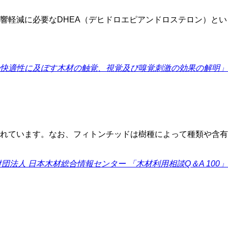
響軽減に必要なDHEA（デヒドロエピアンドロステロン）とい
の快適性に及ぼす木材の触覚、視覚及び嗅覚刺激の効果の解明」
れています。なお、フィトンチッドは樹種によって種類や含有
団法人 日本木材総合情報センター 「木材利用相談Q＆A 100」