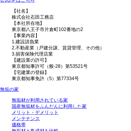
公式HPはこちら
【社名】
株式会社石田工務店
【本社所在地】
東京都八王子市片倉町102番地の2
【事業内容】
1.建設請負業
2.不動産業（戸建分譲、賃貸管理、その他）
3.損害保険代理店業
【建設業の許可】
東京都知事許可（般-28）第53521号
【宅建業の登録】
東京都知事免許（5）第77334号
無垢の家
無垢材が利用されている家
国産無垢材をふんだんに利用した家
メリット・デメリット
メンテナンス
価格帯
無垢材と集成材を比較