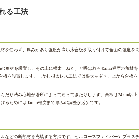
れる工法
地材を使わず、厚みがあり強度が高い床合板を取り付けて全面の強度を
mmの角材を設置し、その上に根太（ねだ）と呼ばれる45mm程度の角材を
用合板を設置します。しかし根太レス工法では根太を省き、上から合板を
んだり踏み心地が場所によって違ってきたりします。合板は24mm以上
けるためには36mm程度まで厚みの調整が必要です。
ールなどの断熱材を充填する方法です。セルロースファイバーやプラス