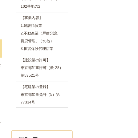
102番地の2
【事業内容】
1.建設請負業
2.不動産業（戸建分譲、
賃貸管理、その他）
3.損害保険代理店業
【建設業の許可】
法
東京都知事許可（般-28）
第53521号
ー
【宅建業の登録】
東京都知事免許（5）第
77334号
材