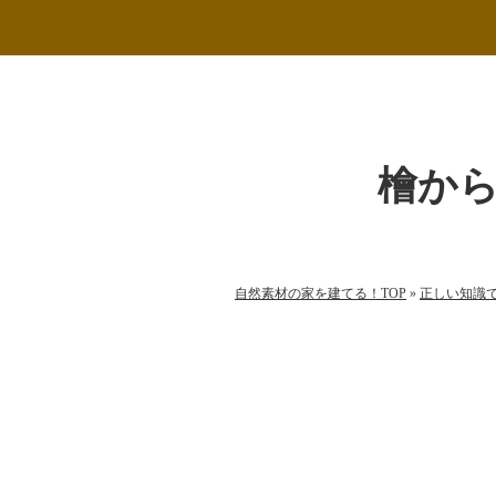
檜か
自然素材の家を建てる！TOP
»
正しい知識
自然