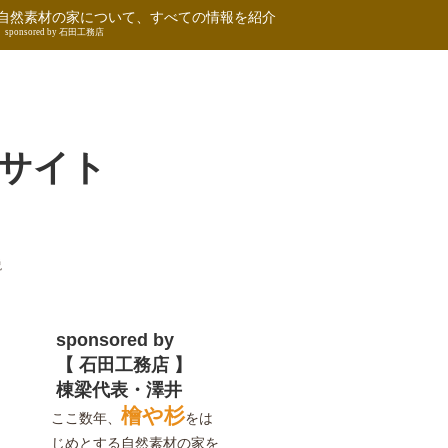
自然素材の家について、すべての情報を紹介
sponsored by 石田工務店
サイト
説
sponsored by
【 石田工務店 】
棟梁代表・澤井
檜や杉
ここ数年、
をは
じめとする自然素材の家を