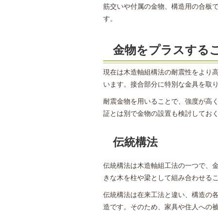
筋交いや付属の金物、構造用の合板
す。
金物をプラスする
現在は木造軸組構法の耐震性をより
います。接合部分に特別な金具を取
耐震金物を用いることで、強度が高
証とは別で金物の設置も検討してお
伝統構法
伝統構法は木造軸組工法の一つで、
きな木を柱や梁として組み合わせる
伝統構法は在来工法と違い、構造の
造です。そのため、家具や住人への