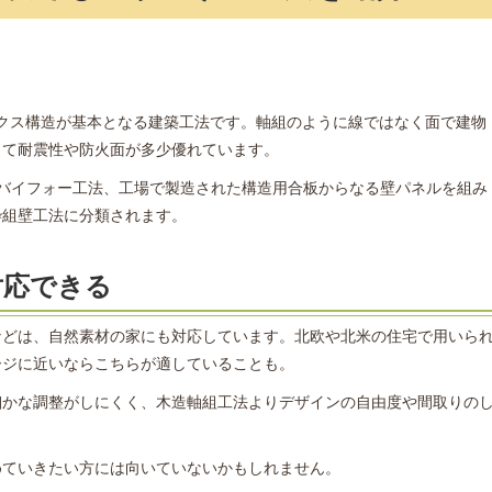
クス構造が基本となる建築工法です。軸組のように線ではなく面で建物
して耐震性や防火面が多少優れています。
ーバイフォー工法、工場で製造された構造用合板からなる壁パネルを組み
枠組壁工法に分類されます。
対応できる
などは、自然素材の家にも対応しています。北欧や北米の住宅で用いら
ージに近いならこちらが適していることも。
細かな調整がしにくく、木造軸組工法よりデザインの自由度や間取りの
。
めていきたい方には向いていないかもしれません。