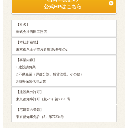
公式HPはこちら
【社名】
株式会社石田工務店
【本社所在地】
東京都八王子市片倉町102番地の2
【事業内容】
1.建設請負業
2.不動産業（戸建分譲、賃貸管理、その他）
3.損害保険代理店業
【建設業の許可】
東京都知事許可（般-28）第53521号
【宅建業の登録】
東京都知事免許（5）第77334号