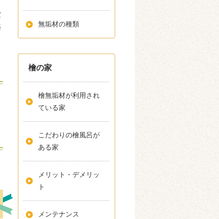
よ
家
無垢材の種類
築
檜の家
と
檜無垢材が利用され
ている家
こだわりの檜風呂が
ある家
メリット・デメリッ
ト
メンテナンス