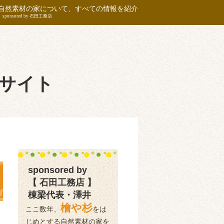
自然素材の家について、すべての情報を紹介
sponsored by 石田工務店
サイト
sponsored by
【 石田工務店 】
棟梁代表・澤井
檜や杉
ここ数年、
をは
じめとする自然素材の家を