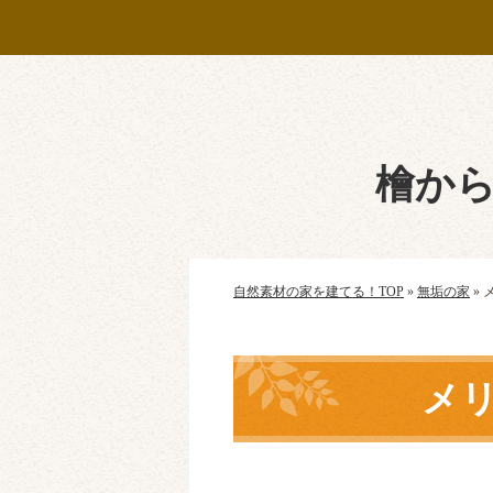
檜か
自然素材の家を建てる！TOP
»
無垢の家
»
メ