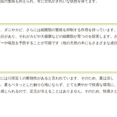
物質の繁殖も抑えられ、常に空気がきれいな状態を保てます。
り、ダニやカビ、さらには細菌類の繁殖を抑制する作用を持っています
成分があり、それがカビや大腸菌などの細菌類が育つのを阻害します。
ギーや喘息を予防することが可能です（他の天然の木にもさまざまな成
には12倍近くの断熱性があると言われています。そのため、夏は涼し
め、夏もベタっとした触り心地にならず、とても爽やかで快適な環境に
を感じられるので、足元が冷えることはありません。そのため、快適さ