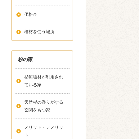
く
価格帯
せ
っ
檜材を使う場所
て
両
杉の家
杉無垢材が利用され
ている家
天然杉の香りがする
玄関をもつ家
メリット・デメリッ
ト