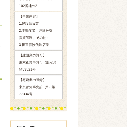
102番地の2
【事業内容】
1.建設請負業
2.不動産業（戸建分譲、
。
賃貸管理、その他）
さ
3.損害保険代理店業
分
【建設業の許可】
東京都知事許可（般-28）
第53521号
【宅建業の登録】
東京都知事免許（5）第
。
77334号
と