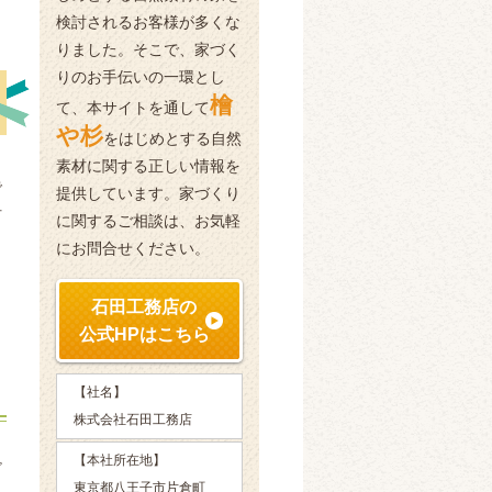
検討されるお客様が多くな
りました。そこで、家づく
りのお手伝いの一環とし
檜
て、本サイトを通して
や杉
をはじめとする自然
、
素材に関する正しい情報を
で
提供しています。家づくり
材
に関するご相談は、お気軽
にお問合せください。
石田工務店の
公式HPはこちら
【社名】
株式会社石田工務店
り
【本社所在地】
ビ
東京都八王子市片倉町