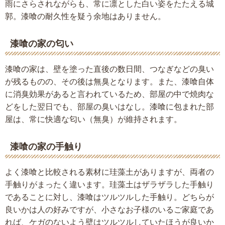
雨にさらされながらも、常に凛とした白い姿をたたえる城
郭。漆喰の耐久性を疑う余地はありません。
漆喰の家の匂い
漆喰の家は、壁を塗った直後の数日間、つなぎなどの臭い
が残るものの、その後は無臭となります。また、漆喰自体
に消臭効果があると言われているため、部屋の中で焼肉な
どをした翌日でも、部屋の臭いはなし。漆喰に包まれた部
屋は、常に快適な匂い（無臭）が維持されます。
漆喰の家の手触り
よく漆喰と比較される素材に珪藻土がありますが、両者の
手触りがまったく違います。珪藻土はザラザラした手触り
であることに対し、漆喰はツルツルした手触り。どちらが
良いかは人の好みですが、小さなお子様のいるご家庭であ
れば、ケガのないよう壁はツルツルしていたほうが良いか