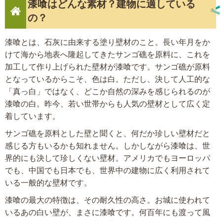
漆喰はどんな素材？建物に適している
の？
漆喰とは、石灰に由来する塗り壁材のこと。長い年月をか
けて海から地表へ隆起してきたサンゴ礁を原料に、これを
加工して作り上げられた壁材が漆喰です。サンゴ礁が原料
となっているからこそ、色は白。ただし、決して人工的な
「真っ白」ではなく、どこか自然の深みを感じられるのが
漆喰の白。昨今、若い世帯からも人気の壁材として広く定
着しています。
サンゴ礁を原料とした壁と聞くと、何だか珍しい壁材だと
感じる方もいるかも知れません。しかしながら漆喰は、世
界的にも決して珍しくない壁材。アメリカでもヨーロッパ
でも、中国でも日本でも、世界中の建物に広く利用されて
いる一般的な壁材です。
漆喰の最大の特徴は、その耐久性の高さ。お城に使われて
いるあの白い壁が、まさに漆喰です。何百年にも渡って風