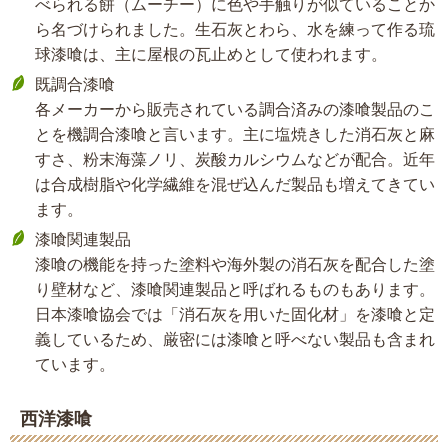
べられる餅（ムーチー）に色や手触りが似ていることか
ら名づけられました。生石灰とわら、水を練って作る琉
球漆喰は、主に屋根の瓦止めとして使われます。
既調合漆喰
各メーカーから販売されている調合済みの漆喰製品のこ
とを機調合漆喰と言います。主に塩焼きした消石灰と麻
すさ、粉末海藻ノリ、炭酸カルシウムなどが配合。近年
は合成樹脂や化学繊維を混ぜ込んだ製品も増えてきてい
ます。
漆喰関連製品
漆喰の機能を持った塗料や海外製の消石灰を配合した塗
り壁材など、漆喰関連製品と呼ばれるものもあります。
日本漆喰協会では「消石灰を用いた固化材」を漆喰と定
義しているため、厳密には漆喰と呼べない製品も含まれ
ています。
西洋漆喰