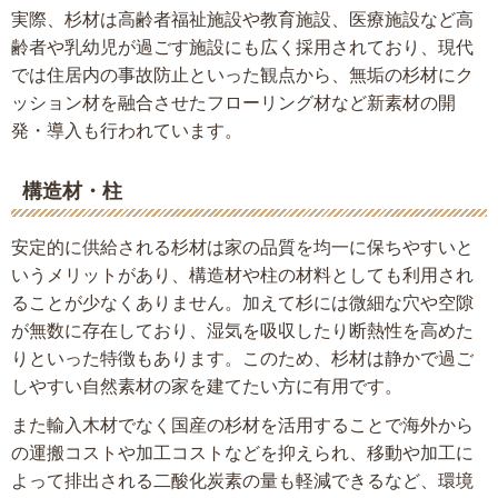
実際、杉材は高齢者福祉施設や教育施設、医療施設など高
齢者や乳幼児が過ごす施設にも広く採用されており、現代
では住居内の事故防止といった観点から、無垢の杉材にク
ッション材を融合させたフローリング材など新素材の開
発・導入も行われています。
構造材・柱
安定的に供給される杉材は家の品質を均一に保ちやすいと
いうメリットがあり、構造材や柱の材料としても利用され
ることが少なくありません。加えて杉には微細な穴や空隙
が無数に存在しており、湿気を吸収したり断熱性を高めた
りといった特徴もあります。このため、杉材は静かで過ご
しやすい自然素材の家を建てたい方に有用です。
また輸入木材でなく国産の杉材を活用することで海外から
の運搬コストや加工コストなどを抑えられ、移動や加工に
よって排出される二酸化炭素の量も軽減できるなど、環境