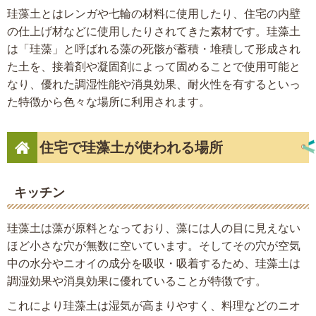
珪藻土とはレンガや七輪の材料に使用したり、住宅の内壁
の仕上げ材などに使用したりされてきた素材です。珪藻土
は「珪藻」と呼ばれる藻の死骸が蓄積・堆積して形成され
た土を、接着剤や凝固剤によって固めることで使用可能と
なり、優れた調湿性能や消臭効果、耐火性を有するといっ
た特徴から色々な場所に利用されます。
住宅で珪藻土が使われる場所
キッチン
珪藻土は藻が原料となっており、藻には人の目に見えない
ほど小さな穴が無数に空いています。そしてその穴が空気
中の水分やニオイの成分を吸収・吸着するため、珪藻土は
調湿効果や消臭効果に優れていることが特徴です。
これにより珪藻土は湿気が高まりやすく、料理などのニオ