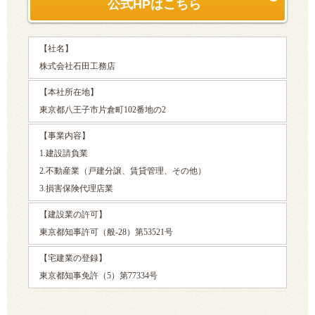
公式HPはこちら
【社名】
株式会社石田工務店
【本社所在地】
東京都八王子市片倉町102番地の2
【事業内容】
1.建設請負業
2.不動産業（戸建分譲、賃貸管理、その他）
3.損害保険代理店業
【建設業の許可】
東京都知事許可（般-28）第53521号
【宅建業の登録】
東京都知事免許（5）第77334号