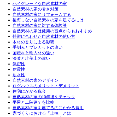
ハイグレードな自然素材の家
自然素材の家の暑さ対策
自然素材の家にリフォームする
後悔しない自然素材の家を建てるには
自然素材の家に対する体験談
自然素材の家は健康の観点からもおすすめ
特徴に合わせた自然素材の使い方
木材の香りによる影響
手刻みとプレカットの違い
国産材と輸入材の違い
漆喰と珪藻土の違い
気密性
耐震性
耐水性
自然素材の家のデザイン
ログハウスのメリット・デメリット
住宅にかかる税金
自然素材の家の10年後をチェック
平屋と二階建てを比較
自然素材の家を建てるのにかかる費用
家づくりにおける「上棟」とは