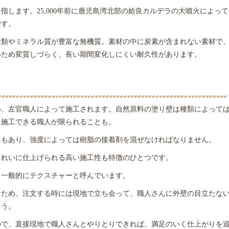
指します。25,000年前に鹿児島湾北部の姶良カルデラの大噴火によって
です。
素類やミネラル質が豊富な無機質。素材の中に炭素が含まれない素材で
いため変質しづらく、長い期間変化しにくい耐久性があります。
め、左官職人によって施工されます。自然原料の塗り壁は種類によって
、施工できる職人が限られることも。
ともあり、強度によっては樹脂の接着剤を混ぜなければなりません。
きれいに仕上げられる高い施工性も特徴のひとつです。
、一般的にテクスチャーと呼んでいます。
るため、注文する時には現地で立ち会って、職人さんに外壁の目立たな
ょう。
ので、直接現地で職人さんとやりとりできれば、満足のいく仕上がりを