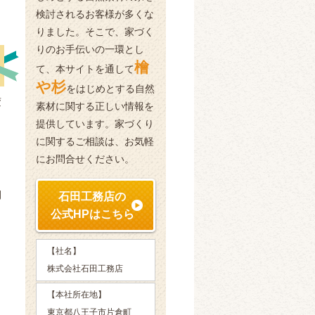
検討されるお客様が多くな
りました。そこで、家づく
りのお手伝いの一環とし
檜
て、本サイトを通して
や杉
をはじめとする自然
変
素材に関する正しい情報を
提供しています。家づくり
に関するご相談は、お気軽
にお問合せください。
間
石田工務店の
公式HPはこちら
と
【社名】
株式会社石田工務店
【本社所在地】
東京都八王子市片倉町