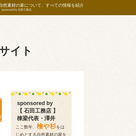
自然素材の家について、すべての情報を紹介
sponsored by 石田工務店
サイト
sponsored by
【 石田工務店 】
棟梁代表・澤井
檜や杉
ここ数年、
をは
じめとする自然素材の家を