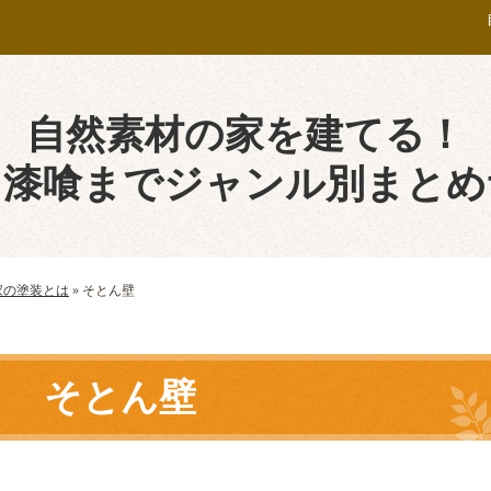
自然素材の家を建てる！
ら漆喰までジャンル別まとめ
家の塗装とは
»
そとん壁
そとん壁