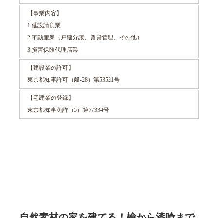
【事業内容】
1.建設請負業
2.不動産業（戸建分譲、賃貸管理、その他）
3.損害保険代理店業
【建設業の許可】
東京都知事許可（般-28）第53521号
【宅建業の登録】
東京都知事免許（5）第77334号
自然素材の家を建てる！檜から漆喰まで