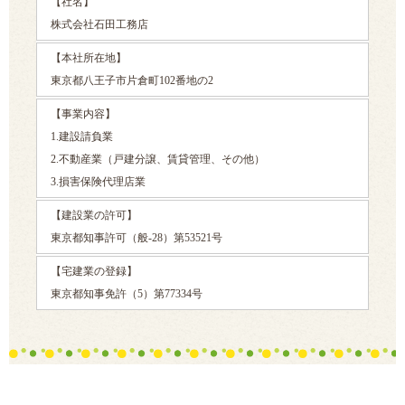
【社名】
株式会社石田工務店
【本社所在地】
東京都八王子市片倉町102番地の2
【事業内容】
1.建設請負業
2.不動産業（戸建分譲、賃貸管理、その他）
3.損害保険代理店業
【建設業の許可】
東京都知事許可（般-28）第53521号
【宅建業の登録】
東京都知事免許（5）第77334号