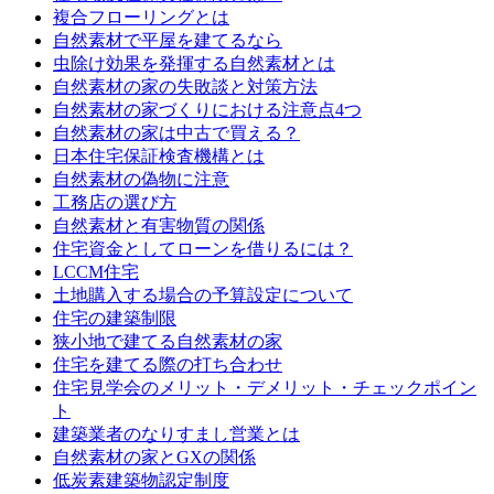
複合フローリングとは
自然素材で平屋を建てるなら
虫除け効果を発揮する自然素材とは
自然素材の家の失敗談と対策方法
自然素材の家づくりにおける注意点4つ
自然素材の家は中古で買える？
日本住宅保証検査機構とは
自然素材の偽物に注意
工務店の選び方
自然素材と有害物質の関係
住宅資金としてローンを借りるには？
LCCM住宅
土地購入する場合の予算設定について
住宅の建築制限
狭小地で建てる自然素材の家
住宅を建てる際の打ち合わせ
住宅見学会のメリット・デメリット・チェックポイン
ト
建築業者のなりすまし営業とは
自然素材の家とGXの関係
低炭素建築物認定制度