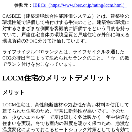
参照元：
IBECs（https://www.ibec.or.jp/rating/lccm.html）
CASBEE（建築環境総合性能評価システム）とは、建築物の
環境性能で評価して格付けする手法のこと。建築物の環境に
対するさまざまな側面を客観的に評価するという目的を持っ
ていて、戸建住宅自体の環境品質と戸建住宅が外部に与える
環境負荷の2つに分けて評価しています。
ライフサイクルCO2ランクとは、ライフサイクルを通した
CO2の排出率によって決められたランクのこと。「☆」の数
でランク付けをおこなっています。
LCCM住宅のメリットデメリット
メリット
LCCM住宅は、高性能断熱材や気密性が高い材料を使用して
建てられた住宅のため、非常に断熱性が高いです。そのた
め、少ないエネルギーで夏は涼しく冬は暖かく一年中快適な
住まいを実現。冬でも室内の温度を暖かく保つため、急激な
温度変化によっておこるヒートショック対策としても有効で