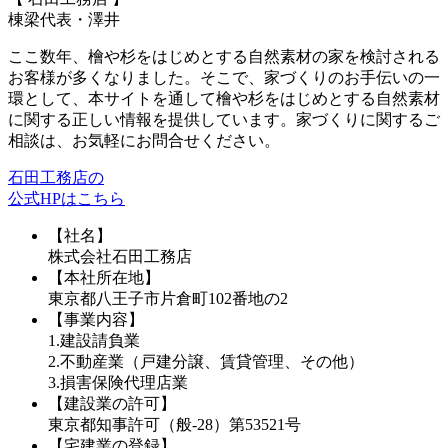
棟梁代表・澤井
ここ数年、
檜や杉
をはじめとする自然素材の家を検討される
お客様が多くなりました。そこで、家づくりのお手伝いの一
環として、本サイトを通して
檜や杉
をはじめとする自然素材
に関する正しい情報を提供しています。家づくりに関するご
相談は、お気軽にお問合せください。
石田工務店の
公式HPはこちら
【社名】
株式会社石田工務店
【本社所在地】
東京都八王子市片倉町102番地の2
【事業内容】
1.建設請負業
2.不動産業（戸建分譲、賃貸管理、その他）
3.損害保険代理店業
【建設業の許可】
東京都知事許可（般-28）第53521号
【宅建業の登録】