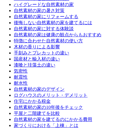
ハイグレードな自然素材の家
自然素材の家の暑さ対策
自然素材の家にリフォームする
後悔しない自然素材の家を建てるには
自然素材の家に対する体験談
自然素材の家は健康の観点からもおすすめ
特徴に合わせた自然素材の使い方
木材の香りによる影響
手刻みとプレカットの違い
国産材と輸入材の違い
漆喰と珪藻土の違い
気密性
耐震性
耐水性
自然素材の家のデザイン
ログハウスのメリット・デメリット
住宅にかかる税金
自然素材の家の10年後をチェック
平屋と二階建てを比較
自然素材の家を建てるのにかかる費用
家づくりにおける「上棟」とは