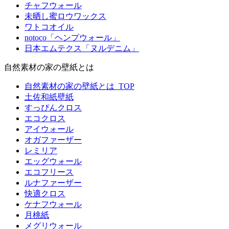
チャフウォール
未晒し蜜ロウワックス
ワトコオイル
notoco「ヘンプウォール」
日本エムテクス「ヌルデニム」
自然素材の家の壁紙とは
自然素材の家の壁紙とは_TOP
土佐和紙壁紙
すっぴんクロス
エコクロス
アイウォール
オガファーザー
レミリア
エッグウォール
エコフリース
ルナファーザー
快適クロス
ケナフウォール
月桃紙
メグリウォール