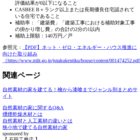
評価結果が0以下になること
CASBEE B＋ランク以上または長期優良住宅認されて
いる住宅であること
補助率：「建築費」「建築工事における補助対象工事
の掛かり増し費」の合計の2分の1以内
補助上限額：140万円／戸
参照元：
【PDF】ネット・ゼロ・エネルギー・ハウス推進に
向けた取り組み
（https://www.mlit.go.jp/jutakukentiku/house/content/001474252.p
関連ページ
自然素材の家を建てる！檜から漆喰までジャンル別まとめサ
イト
自然素材の家に関するQ&A
燻煙乾燥木材とは
自然素材と人工素材の違いとは
狭小地で建てる自然素材の家
sponsored by
【 石田工務店 】