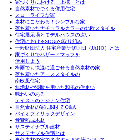
家づくりにおける「上棟」とは
自然素材でつくる併用住宅
スローライフな家
素材にこだわる！シンプルな家
落ち着いたナチュラルカラーの北欧スタイル
住宅展示場とモデルハウスの違い
住宅におけるSDGsの取り組み
一般財団法人 住宅産業研修財団（JAHO）とは
家づくりでハザードマップを
活用しよう
梅雨でも快適に過ごせる自然素材の家
落ち着いたアーススタイルの
南欧風住宅
無垢材や漆喰を用いた和風の住まい
味わいのある
テイストのアジアン住宅
自然素材の家に関するQ&A
バイオフィリックデザイン
音響熟成木材
サスティナブル建材
サステナブル住宅とは
自然素材の家で考慮すべき擁壁について