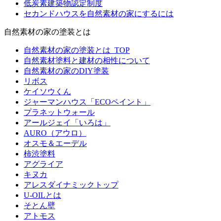
低炭素建築物認定制度
セカンドハウスを自然素材の家にするには
自然素材の家の塗装とは
自然素材の家の塗装とは_TOP
自然素材塗料と建材の相性について
自然素材の家のDIY塗装
リボス
ケイソウくん
ジャーマンハウス「ECOペイント」
プラネットウォール
アールジェイ「いろは」
AURO（アウロ）
オスモ＆エーデル
柿渋塗料
アグライア
キヌカ
アレスダイナミックトップ
U-OILとは
そとん壁
アトモス