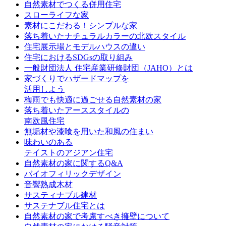
自然素材でつくる併用住宅
スローライフな家
素材にこだわる！シンプルな家
落ち着いたナチュラルカラーの北欧スタイル
住宅展示場とモデルハウスの違い
住宅におけるSDGsの取り組み
一般財団法人 住宅産業研修財団（JAHO）とは
家づくりでハザードマップを
活用しよう
梅雨でも快適に過ごせる自然素材の家
落ち着いたアーススタイルの
南欧風住宅
無垢材や漆喰を用いた和風の住まい
味わいのある
テイストのアジアン住宅
自然素材の家に関するQ&A
バイオフィリックデザイン
音響熟成木材
サスティナブル建材
サステナブル住宅とは
自然素材の家で考慮すべき擁壁について