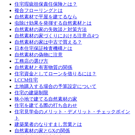
住宅瑕疵担保責任保険とは？
複合フローリングとは
自然素材で平屋を建てるなら
虫除け効果を発揮する自然素材とは
自然素材の家の失敗談と対策方法
自然素材の家づくりにおける注意点4つ
自然素材の家は中古で買える？
日本住宅保証検査機構とは
自然素材の偽物に注意
工務店の選び方
自然素材と有害物質の関係
住宅資金としてローンを借りるには？
LCCM住宅
土地購入する場合の予算設定について
住宅の建築制限
狭小地で建てる自然素材の家
住宅を建てる際の打ち合わせ
住宅見学会のメリット・デメリット・チェックポイン
ト
建築業者のなりすまし営業とは
自然素材の家とGXの関係