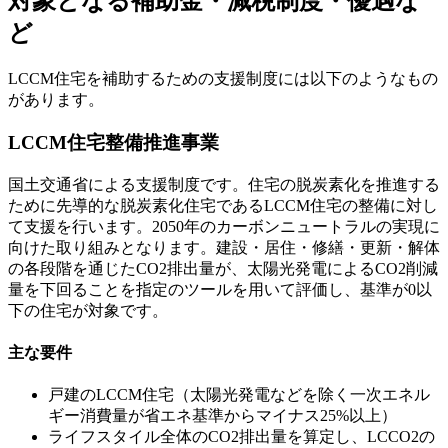
対象となる補助金・減税制度・優遇な
ど
LCCM住宅を補助するための支援制度には以下のようなもの
があります。
LCCM住宅整備推進事業
国土交通省による支援制度です。住宅の脱炭素化を推進する
ために先導的な脱炭素化住宅であるLCCM住宅の整備に対し
て支援を行います。2050年のカーボンニュートラルの実現に
向けた取り組みとなります。建設・居住・修繕・更新・解体
の各段階を通じたCO2排出量が、太陽光発電によるCO2削減
量を下回ることを指定のツールを用いて評価し、基準が0以
下の住宅が対象です。
主な要件
戸建のLCCM住宅（太陽光発電などを除く一次エネル
ギー消費量が省エネ基準からマイナス25%以上）
ライフスタイル全体のCO2排出量を算定し、LCCO2の