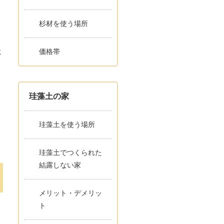
杉材を使う場所
価格帯
応
珪藻土の家
珪藻土を使う場所
る
珪藻土でつくられた
結露しない家
メリット・デメリッ
ト