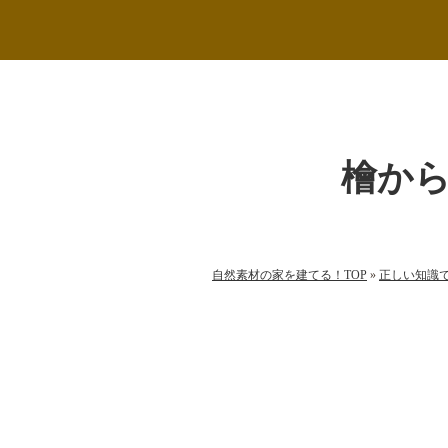
檜か
自然素材の家を建てる！TOP
»
正しい知識
自然素