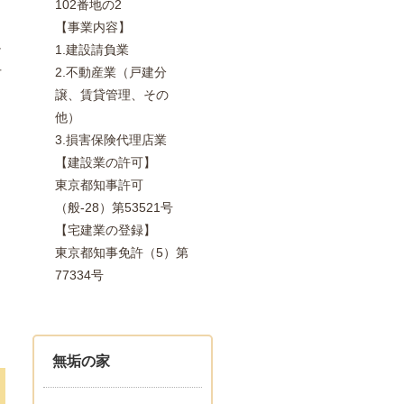
102番地の2
【事業内容】
1.建設請負業
け
2.不動産業（戸建分
方
譲、賃貸管理、その
他）
3.損害保険代理店業
【建設業の許可】
東京都知事許可
し
（般-28）第53521号
【宅建業の登録】
東京都知事免許（5）第
77334号
き
無垢の家